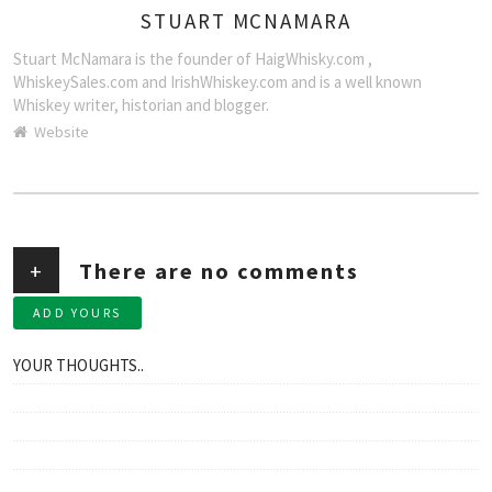
STUART MCNAMARA
AUTHOR
Stuart McNamara is the founder of HaigWhisky.com ,
WhiskeySales.com and IrishWhiskey.com and is a well known
Whiskey writer, historian and blogger.
Website
+
There are no comments
ADD YOURS