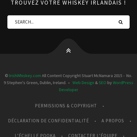
TROUVEZ VOTRE WHISKEY IRLANDAIS !
©
IrishWhiskey.com
All Content Copyright Stuart McNamara 2015 - No.
9 Stephen's Green, Dublin, Ireland. •
Web Design
&
SEO
by
WordPress
Developer
PERMISSIONS & COPYRIGHT
DÉCLARATION DE CONFIDENTIALITÉ
A PROPOS
L’ÉCHELLE POOKA
CONTACTER L’ÉQUIPE