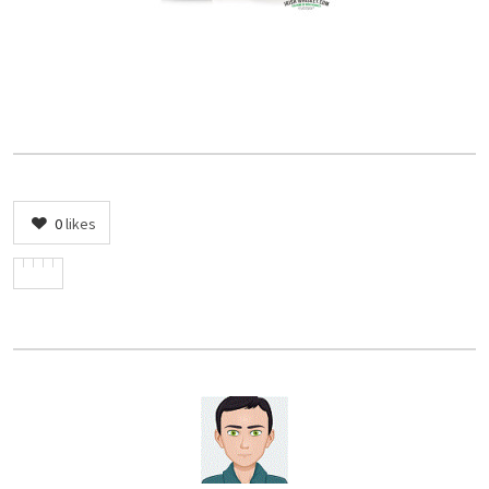
0
likes