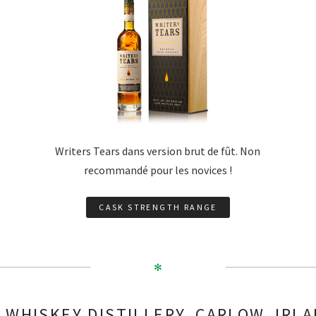
Writers Tears dans version brut de fût. Non
recommandé pour les novices !
CASK STRENGTH RANGE
✻
 WHISKEY DISTILLERY, CARLOW, IRL