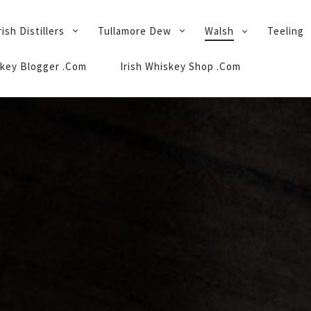
rish Distillers
Tullamore Dew
Walsh
Teeling
key Blogger .Com
Irish Whiskey Shop .Com