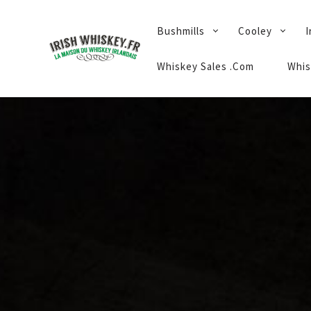
PRIMARY
Bushmills
Cooley
I
NAVIGATION
Whiskey Sales .Com
Whis