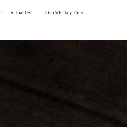
Actualités
Irish Whiskey .Com