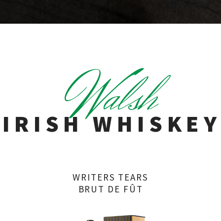
W
alsh
IRISH WHISKEY
WRITERS TEARS
BRUT DE FÛT