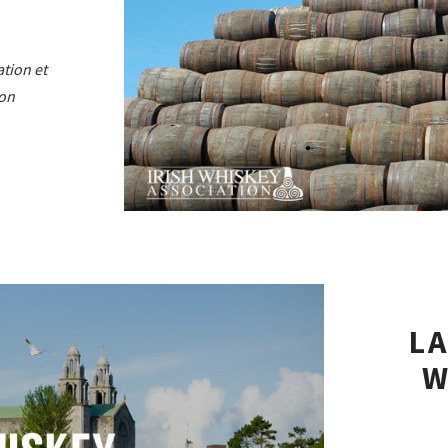
ation et
ion
L
W