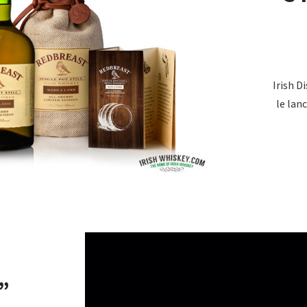
Irish D
le la
”