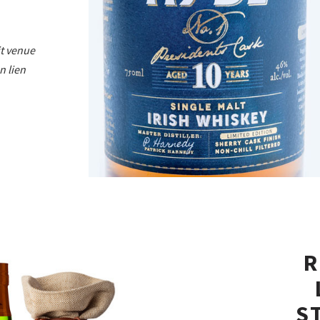
it venue
n lien
R
S