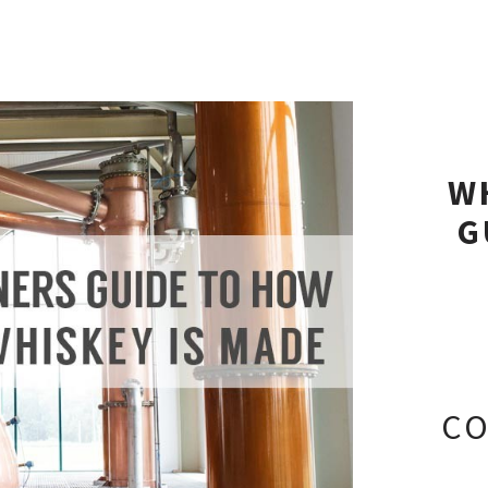
W
G
CO