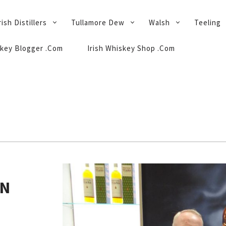
rish Distillers
Tullamore Dew
Walsh
Teeling
key Blogger .Com
Irish Whiskey Shop .Com
EN