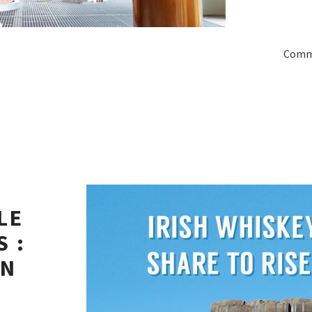
Comme
LE
 :
ON