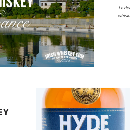
Le de
whiske
EY