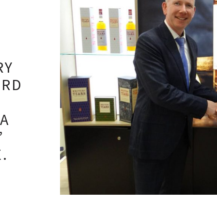
RY
ORD
N
LA
’
.