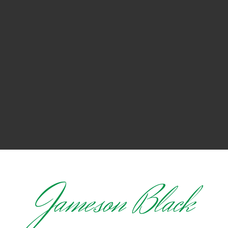
J
ameson Black