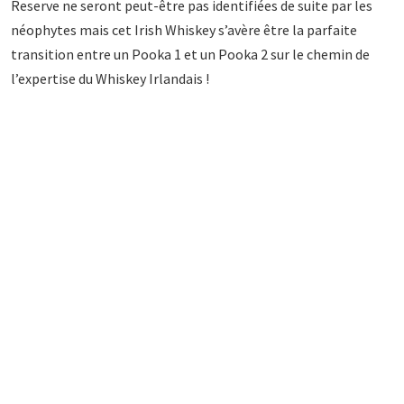
Reserve ne seront peut-être pas identifiées de suite par les
néophytes mais cet Irish Whiskey s’avère être la parfaite
transition entre un Pooka 1 et un Pooka 2 sur le chemin de
l’expertise du Whiskey Irlandais !
JAMESON BLACK BARREL SELECT RESERVE
IRISH WHISKEY
FICHE D’IDENTITÉ
Marque:
Jameson
Nom:
Black Barrel Special Reserve
Alcool
:
40°
Age:
Aucun
Filtré?: Non filtré à froid
Type:
Blend de Pot Still Whiskey et de Small Batch Grain
Whiskey
Type de fût:
Anciens fûts de bourbon du Kentucky ayant