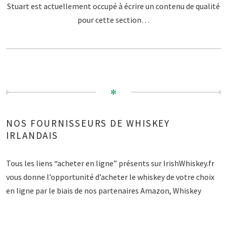
Stuart est actuellement occupé à écrire un contenu de qualité
pour cette section…
✻
NOS FOURNISSEURS DE WHISKEY
IRLANDAIS
Tous les liens “acheter en ligne” présents sur IrishWhiskey.fr
vous donne l’opportunité d’acheter le whiskey de votre choix
en ligne par le biais de nos partenaires Amazon, Whiskey
Exchange ou encore Master of Malt. Votre commande sera
traitée de façon sécurisée par chacun de nos distributeurs