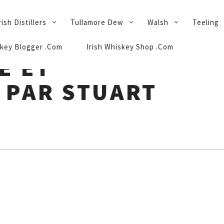
rish Distillers
Tullamore Dew
Walsh
Teeling
key Blogger .Com
Irish Whiskey Shop .Com
E ET
 PAR STUART