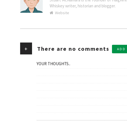
Whiskey writer, historian and blogger.
Website
+
There are no comments
ADD