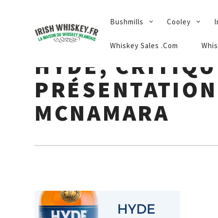
PRIMARY
Bushmills
Cooley
I
NAVIGATION
Whiskey Sales .Com
Whis
HYDE, CRITIQU
PRÉSENTATION
MCNAMARA