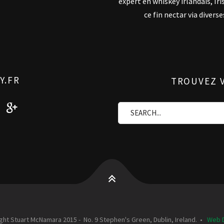
expert en whiskey irlandais, Ir
ce fin nectar via divers
Y.FR
TROUVEZ V
ght Stuart McNamara 2015 - No. 9 Stephen's Green, Dublin, Ireland. •
Web 