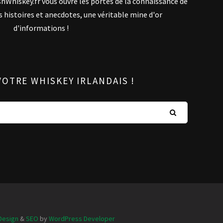
ishWhiskey.fr vous ouvre les portes de la connaissance de
es histoires et anecdotes, une véritable mine d'or
d'informations !
OTRE WHISKEY IRLANDAIS !
Design
&
SEO
by
WordPress Developer