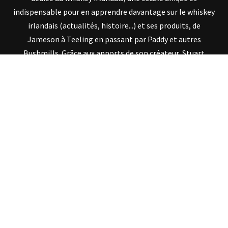
indispensable pour en apprendre davantage sur le whiskey
irlandais (actualités, histoire...) et ses produits, de
Jameson à Teeling en passant par Paddy et autres
Bushmills. Grâce aux apports de son créateur, Stuart
McNamara, auteur et expert en whiskey irlandais,
IrishWhiskey.fr vous ouvre les portes de la connaissance de
ce fin nectar via diverses histoires et anecdotes, une
véritable mine d'or d'informations !
SUIVEZ IRISHWHISKEY.FR