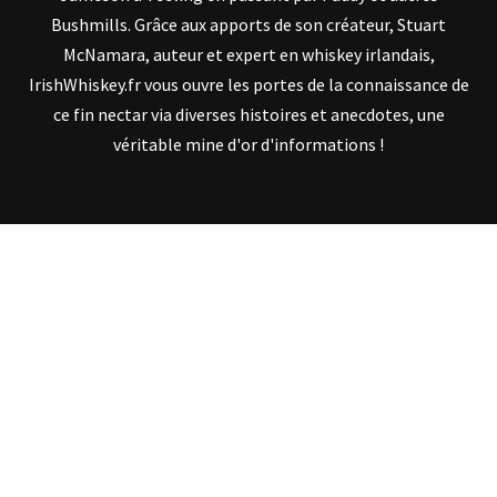
Bushmills. Grâce aux apports de son créateur, Stuart
McNamara, auteur et expert en whiskey irlandais,
IrishWhiskey.fr vous ouvre les portes de la connaissance de
ce fin nectar via diverses histoires et anecdotes, une
véritable mine d'or d'informations !
SUIVEZ IRISHWHISKEY.FR
TROUVEZ VOTRE WHISKEY IRLANDAIS !