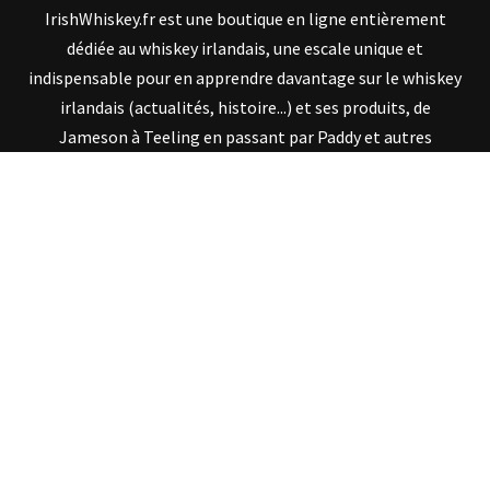
IrishWhiskey.fr est une boutique en ligne entièrement
dédiée au whiskey irlandais, une escale unique et
indispensable pour en apprendre davantage sur le whiskey
irlandais (actualités, histoire...) et ses produits, de
Jameson à Teeling en passant par Paddy et autres
Bushmills. Grâce aux apports de son créateur, Stuart
McNamara, auteur et expert en whiskey irlandais,
IrishWhiskey.fr vous ouvre les portes de la connaissance de
ce fin nectar via diverses histoires et anecdotes, une
véritable mine d'or d'informations !
SUIVEZ IRISHWHISKEY.FR