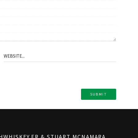
SHWHISKEY.FR & STUART MCNAMARA