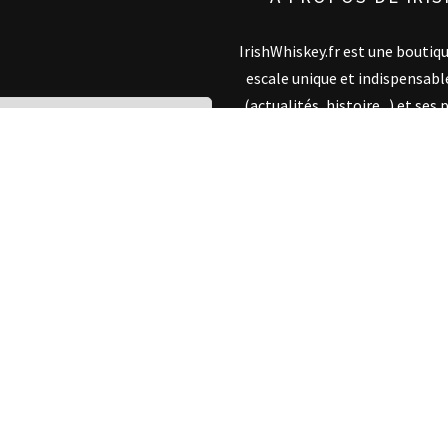
IrishWhiskey.fr est une boutiq
escale unique et indispensabl
(actualités, histoire...) et s
autres Bushmills. Grâce aux
expert en whiskey irlandais, Ir
ce fin nectar via divers
Y.FR
TROUVEZ V