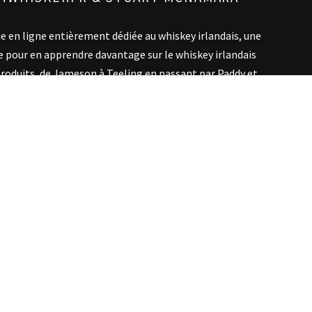
ue en ligne entièrement dédiée au whiskey irlandais, une
e pour en apprendre davantage sur le whiskey irlandais
es produits, de Jameson à Teeling en passant par Paddy et
 apports de son créateur, Stuart McNamara, auteur et
ishWhiskey.fr vous ouvre les portes de la connaissance de
es histoires et anecdotes, une véritable mine d'or
d'informations !
OTRE WHISKEY IRLANDAIS !