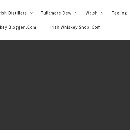
rish Distillers
Tullamore Dew
Walsh
Teeling
key Blogger .Com
Irish Whiskey Shop .Com