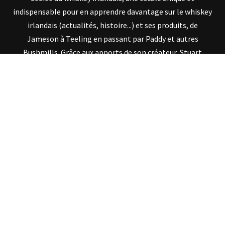
indispensable pour en apprendre davantage sur le whiskey
irlandais (actualités, histoire...) et ses produits, de
Jameson à Teeling en passant par Paddy et autres
Bushmills. Grâce aux apports de son créateur, Stuart
McNamara, auteur et expert en whiskey irlandais,
IrishWhiskey.fr vous ouvre les portes de la connaissance de
ce fin nectar via diverses histoires et anecdotes, une
véritable mine d'or d'informations !
SUIVEZ IRISHWHISKEY.FR