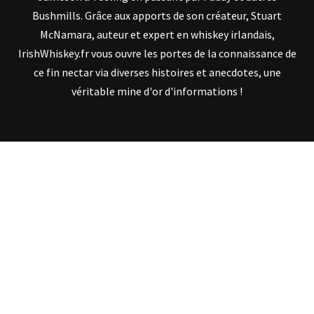
Bushmills. Grâce aux apports de son créateur, Stuart
McNamara, auteur et expert en whiskey irlandais,
IrishWhiskey.fr vous ouvre les portes de la connaissance de
ce fin nectar via diverses histoires et anecdotes, une
véritable mine d'or d'informations !
SUIVEZ IRISHWHISKEY.FR
TROUVEZ VOTRE WHISKEY IRLANDAIS !